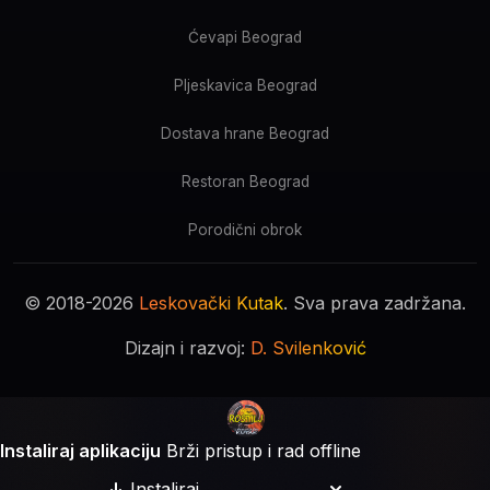
Ćevapi Beograd
Pljeskavica Beograd
Dostava hrane Beograd
Restoran Beograd
Porodični obrok
© 2018-2026
Leskovački Kutak
. Sva prava zadržana.
Dizajn i razvoj:
D. Svilenković
Instaliraj aplikaciju
Brži pristup i rad offline
Instaliraj