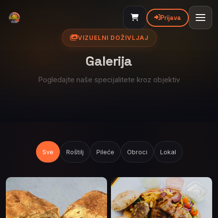
Prijava
VIZUELNI DOŽIVLJAJ
Galerija
Pogledajte naše specijalitete kroz objektiv
Sve
Roštilj
Pileće
Obroci
Lokal