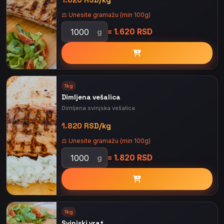
⚖️ Unesite gramažu (min 100g)
= 1.620 RSD
g
1kg
Dimljena vešalica
Dimljena svinjska vešalica
1.820 RSD/kg
⚖️ Unesite gramažu (min 100g)
= 1.820 RSD
g
1kg
Svinjski vrat