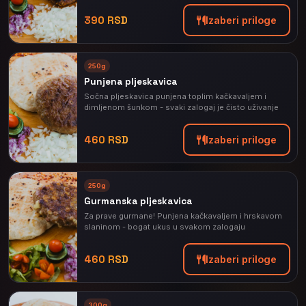
390 RSD
Izaberi priloge
⭐
250g
PREPORUČENO
Punjena pljeskavica
Sočna pljeskavica punjena toplim kačkavaljem i
dimljenom šunkom - svaki zalogaj je čisto uživanje
460 RSD
Izaberi priloge
⭐
250g
PREPORUČENO
Gurmanska pljeskavica
Za prave gurmane! Punjena kačkavaljem i hrskavom
slaninom - bogat ukus u svakom zalogaju
460 RSD
Izaberi priloge
⭐
300g