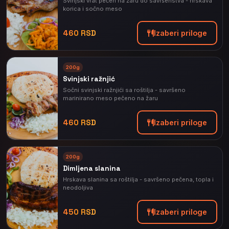
Svinjski vrat pečen na žaru do savršenstva - hrskava
korica i sočno meso
460 RSD
Izaberi priloge
200g
Svinjski ražnjić
Sočni svinjski ražnjići sa roštilja - savršeno
marinirano meso pečeno na žaru
460 RSD
Izaberi priloge
200g
Dimljena slanina
Hrskava slanina sa roštilja - savršeno pečena, topla i
neodoljiva
450 RSD
Izaberi priloge