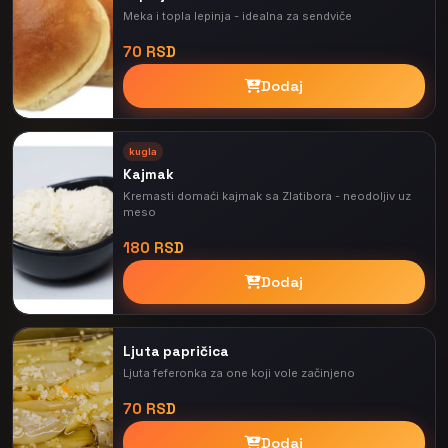
Meka i topla lepinja - idealna za sendviče
70 RSD
Dodaj
kugla
Kajmak
Kremasti domaći kajmak sa Zlatibora - neodoljiv uz
meso
180 RSD
Dodaj
Ljuta papričica
Ljuta feferonka za one koji vole začinjeno
70 RSD
Dodaj