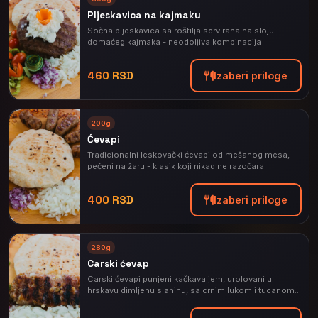
PREPORUČENO
Pljeskavica na kajmaku
Sočna pljeskavica sa roštilja servirana na sloju
domaćeg kajmaka - neodoljiva kombinacija
460 RSD
Izaberi priloge
⭐
200g
PREPORUČENO
Ćevapi
Tradicionalni leskovački ćevapi od mešanog mesa,
pečeni na žaru - klasik koji nikad ne razočara
400 RSD
Izaberi priloge
⭐
280g
PREPORUČENO
Carski ćevap
Carski ćevapi punjeni kačkavaljem, urolovani u
hrskavu dimljenu slaninu, sa crnim lukom i tucanom
paprikom