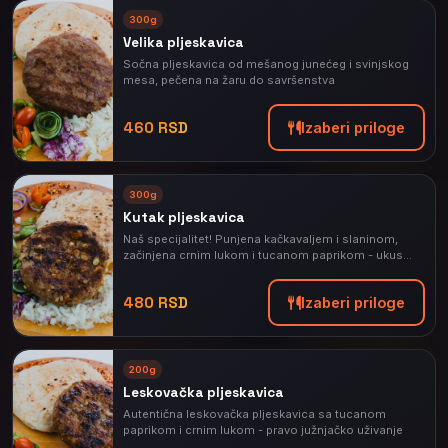
⭐
300g
PREPORUČENO
Velika pljeskavica
Sočna pljeskavica od mešanog junećeg i svinjskog
mesa, pečena na žaru do savršenstva
460 RSD
Izaberi priloge
⭐
300g
PREPORUČENO
Kutak pljeskavica
Naš specijalitet! Punjena kačkavaljem i slaninom,
začinjena crnim lukom i tucanom paprikom - ukus
koji se pamti
480 RSD
Izaberi priloge
⭐
200g
PREPORUČENO
Leskovačka pljeskavica
Autentična leskovačka pljeskavica sa tucanom
paprikom i crnim lukom - pravo južnjačko uživanje