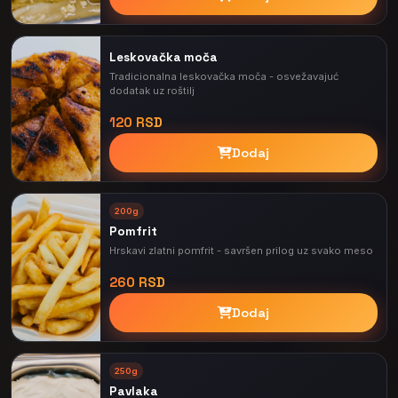
Leskovačka moča
Tradicionalna leskovačka moča - osvežavajuć
dodatak uz roštilj
120 RSD
Dodaj
200g
Pomfrit
Hrskavi zlatni pomfrit - savršen prilog uz svako meso
260 RSD
Dodaj
250g
Pavlaka