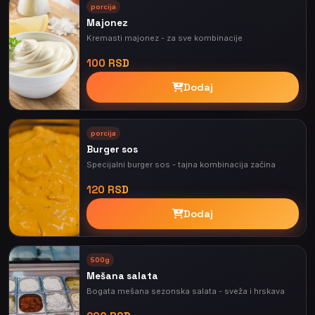
porcija
Majonez
Kremasti majonez - za sve kombinacije
100 RSD
Dodaj
porcija
Burger sos
Specijalni burger sos - tajna kombinacija začina
120 RSD
Dodaj
500g
Mešana salata
Bogata mešana sezonska salata - sveža i hrskava