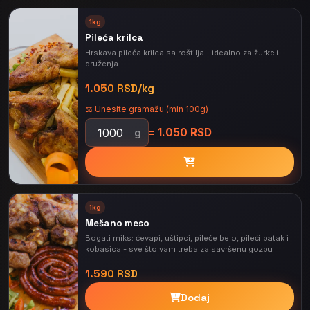
1kg
Pileća krilca
Hrskava pileća krilca sa roštilja - idealno za žurke i
druženja
1.050 RSD/kg
⚖️ Unesite gramažu (min 100g)
= 1.050 RSD
g
1kg
Mešano meso
Bogati miks: ćevapi, uštipci, pileće belo, pileći batak i
kobasica - sve što vam treba za savršenu gozbu
1.590 RSD
Dodaj