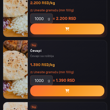
2.200 RSD/kg
⚖️ Unesite gramažu (min 100g)
= 2.200 RSD
g
1kg
Ćevapi
Ćevapi sa roštilja
1.390 RSD/kg
⚖️ Unesite gramažu (min 100g)
= 1.390 RSD
g
1kg