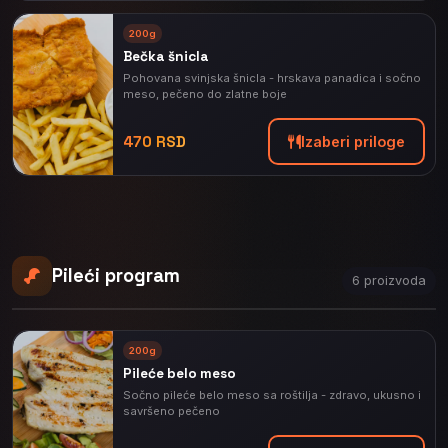
200g
Bečka šnicla
Pohovana svinjska šnicla - hrskava panadica i sočno
meso, pečeno do zlatne boje
470 RSD
Izaberi priloge
Pileći program
6 proizvoda
200g
Pileće belo meso
Sočno pileće belo meso sa roštilja - zdravo, ukusno i
savršeno pečeno