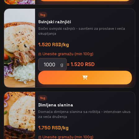
⭐
1kg
PREPORUČENO
Svinjski ražnjići
Sočni svinjski ražnjići - savršeni za proslave i veća
okupljanja
1.520 RSD/kg
⚖️ Unesite gramažu (min 100g)
= 1.520 RSD
g
1kg
Dimljena slanina
Domaća dimljena slanina sa roštilja - intenzivan ukus
za veća druženja
1.750 RSD/kg
⚖️ Unesite gramažu (min 100g)