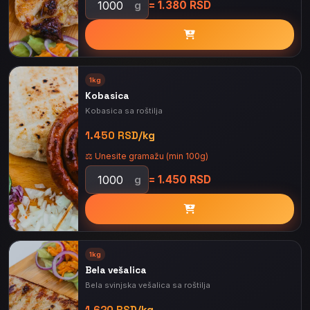
= 1.380 RSD
g
1kg
Kobasica
Kobasica sa roštilja
1.450 RSD/kg
⚖️ Unesite gramažu (min 100g)
= 1.450 RSD
g
1kg
Bela vešalica
Bela svinjska vešalica sa roštilja
1.620 RSD/kg