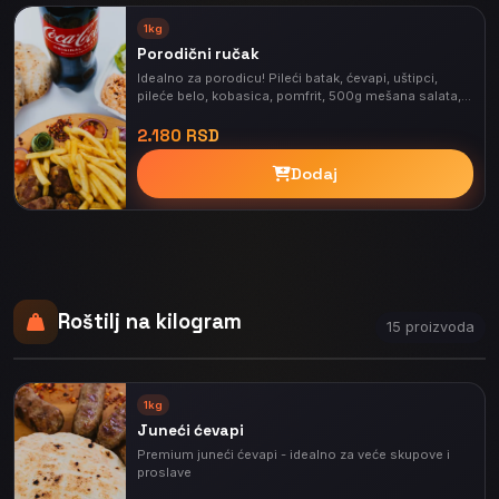
⭐
1kg
PREPORUČENO
Porodični ručak
Idealno za porodicu! Pileći batak, ćevapi, uštipci,
pileće belo, kobasica, pomfrit, 500g mešana salata, 4
somuna i Coca-Cola 1,5l
2.180 RSD
Dodaj
⭐
PREPORUČENO
Roštilj na kilogram
15 proizvoda
1kg
Juneći ćevapi
Premium juneći ćevapi - idealno za veće skupove i
proslave