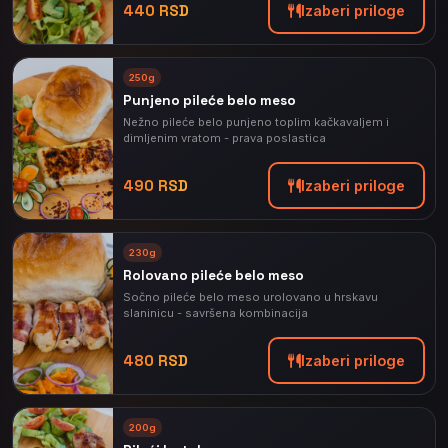
440 RSD
Izaberi priloge
⭐
250g
PREPORUČENO
Punjeno pileće belo meso
Nežno pileće belo punjeno toplim kačkavaljem i
dimljenim vratom - prava poslastica
490 RSD
Izaberi priloge
⭐
230g
PREPORUČENO
Rolovano pileće belo meso
Sočno pileće belo meso urolovano u hrskavu
slaninicu - savršena kombinacija
480 RSD
Izaberi priloge
200g