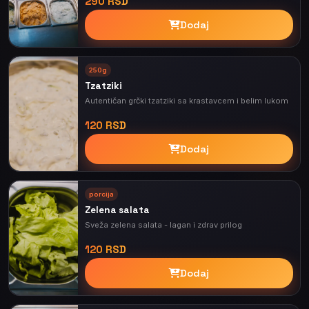
290 RSD
Dodaj
250g
Tzatziki
Autentičan grčki tzatziki sa krastavcem i belim lukom
120 RSD
Dodaj
porcija
Zelena salata
Sveža zelena salata - lagan i zdrav prilog
120 RSD
Dodaj