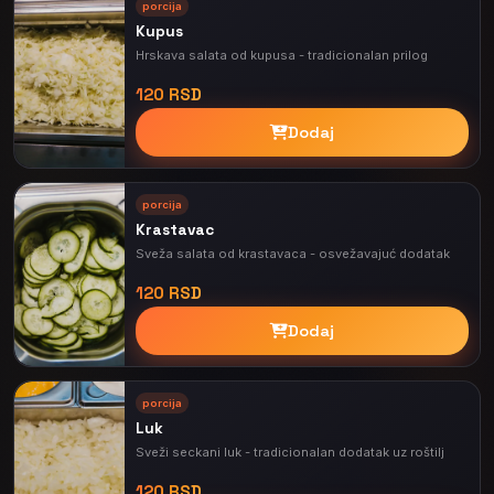
porcija
Kupus
Hrskava salata od kupusa - tradicionalan prilog
120 RSD
Dodaj
porcija
Krastavac
Sveža salata od krastavaca - osvežavajuć dodatak
120 RSD
Dodaj
porcija
Luk
Sveži seckani luk - tradicionalan dodatak uz roštilj
120 RSD