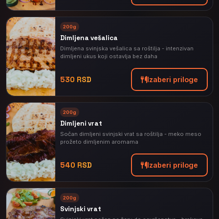
200g
Dimljena vešalica
Dimljena svinjska vešalica sa roštilja - intenzivan
dimljeni ukus koji ostavlja bez daha
530 RSD
Izaberi priloge
200g
Dimljeni vrat
Sočan dimljeni svinjski vrat sa roštilja - meko meso
prožeto dimljenim aromama
540 RSD
Izaberi priloge
200g
Svinjski vrat