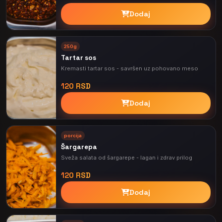
Dodaj
250g
Tartar sos
Kremasti tartar sos - savršen uz pohovano meso
120 RSD
Dodaj
porcija
Šargarepa
Sveža salata od šargarepe - lagan i zdrav prilog
120 RSD
Dodaj