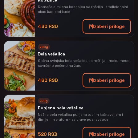
Kobasica
Domaća dimljena kobasica sa roštilja - tradicionalni
ukus kao kod kuće
430 RSD
Izaberi priloge
200g
Bela vešalica
Sočna svinjska bela vešalica sa roštilja - meko meso
savršeno pečeno na žaru
460 RSD
Izaberi priloge
250g
Punjena bela vešalica
Nežna bela vešalica punjena toplim kačkavaljem i
dimljenim vratom - za prave poznavaoce
520 RSD
Izaberi priloge