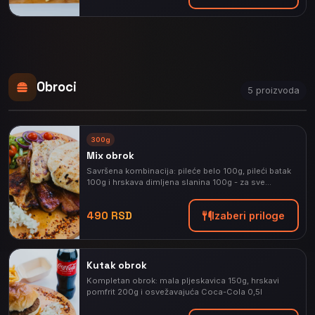
Obroci
5 proizvoda
300g
Mix obrok
Savršena kombinacija: pileće belo 100g, pileći batak
100g i hrskava dimljena slanina 100g - za sve
ljubitelje pilećeg mesa
490 RSD
Izaberi priloge
⭐
Kutak obrok
PREPORUČENO
Kompletan obrok: mala pljeskavica 150g, hrskavi
pomfrit 200g i osvežavajuća Coca-Cola 0,5l