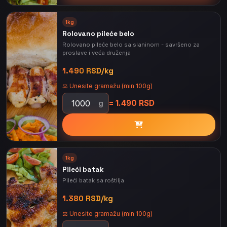
1kg
Rolovano pileće belo
Rolovano pileće belo sa slaninom - savršeno za
proslave i veća druženja
1.490 RSD/kg
⚖️ Unesite gramažu (min 100g)
= 1.490 RSD
g
1kg
Pileći batak
Pileći batak sa roštilja
1.380 RSD/kg
⚖️ Unesite gramažu (min 100g)