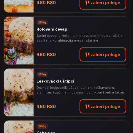
480 RSD
Izaberi priloge
⭐
250g
PREPORUČENO
Rolovani ćevap
Sočni ćevapi umotani u hrskavu slaninicu sa roštilja -
savršena kombinacija mesa i slanine
460 RSD
Izaberi priloge
250g
Leskovački uštipci
Domaći leskovački uštipci punjeni kačkavaljem,
slaninom i začinjeni tucanom paprikom i belim lukom
460 RSD
Izaberi priloge
⭐
200g
PREPORUČENO