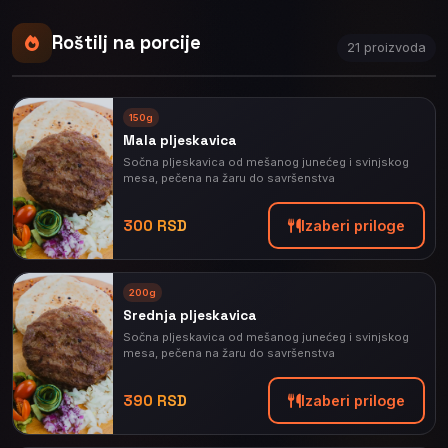
Roštilj na porcije
21 proizvoda
150g
Mala pljeskavica
Sočna pljeskavica od mešanog junećeg i svinjskog
mesa, pečena na žaru do savršenstva
300 RSD
Izaberi priloge
200g
Srednja pljeskavica
Sočna pljeskavica od mešanog junećeg i svinjskog
mesa, pečena na žaru do savršenstva
390 RSD
Izaberi priloge