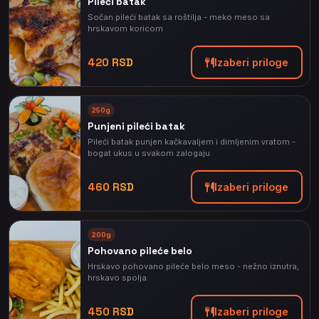
Pileći batak
Sočan pileći batak sa roštilja - meko meso sa
hrskavom koricom
420 RSD
Izaberi priloge
250g
Punjeni pileći batak
Pileći batak punjen kačkavaljem i dimljenim vratom -
bogat ukus u svakom zalogaju
460 RSD
Izaberi priloge
200g
Pohovano pileće belo
Hrskavo pohovano pileće belo meso - nežno iznutra,
hrskavo spolja
450 RSD
Izaberi priloge