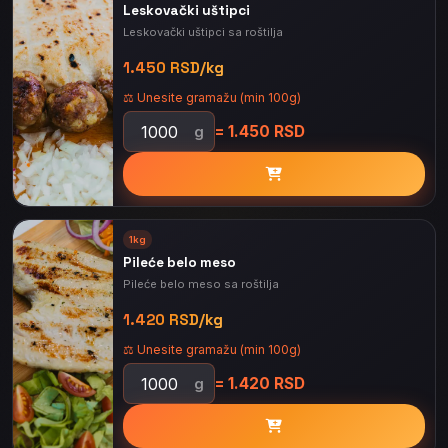
Leskovački uštipci
Leskovački uštipci sa roštilja
1.450 RSD/kg
⚖️ Unesite gramažu (min 100g)
= 1.450 RSD
g
1kg
Pileće belo meso
Pileće belo meso sa roštilja
1.420 RSD/kg
⚖️ Unesite gramažu (min 100g)
= 1.420 RSD
g