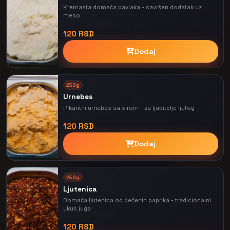
Kremasta domaća pavlaka - savršen dodatak uz
meso
120 RSD
Dodaj
250g
Urnebes
Pikantni urnebes sa sirom - za ljubitelje ljutog
120 RSD
Dodaj
250g
Ljutenica
Domaća ljutenica od pečenih paprika - tradicionalni
ukus juga
120 RSD