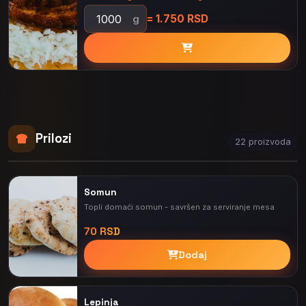
= 1.750 RSD
g
Prilozi
22 proizvoda
Somun
Topli domaći somun - savršen za serviranje mesa
70 RSD
Dodaj
Lepinja