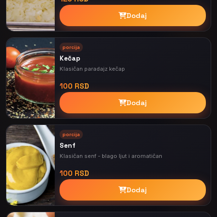
Dodaj
porcija
Kečap
Klasičan paradajz kečap
100 RSD
Dodaj
porcija
Senf
Klasičan senf - blago ljut i aromatičan
100 RSD
Dodaj